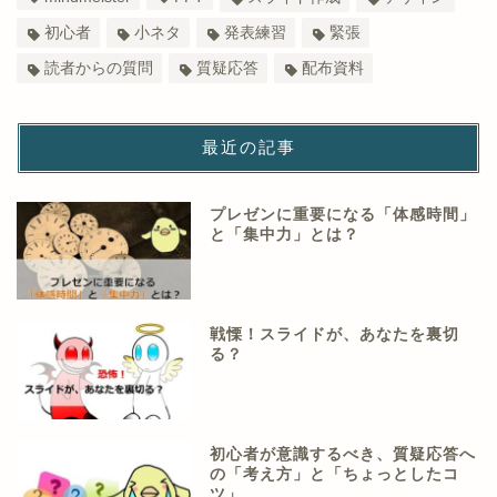
初心者
小ネタ
発表練習
緊張
読者からの質問
質疑応答
配布資料
最近の記事
プレゼンに重要になる「体感時間」
と「集中力」とは？
戦慄！スライドが、あなたを裏切
る？
初心者が意識するべき、質疑応答へ
の「考え方」と「ちょっとしたコ
ツ」