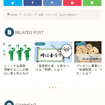
HOME
プレゼン
戦慄！スライドが、あなたを裏切る？
RELATED POST
ゼン
プレゼン
プレゼン
かりにくくする原因
「発表初心者」が気をつ
プレゼンに重要にな
？「理解することが困
ける「時間」とは？
「体感時間」と「集
ではない例と言えるの
力」とは？
.